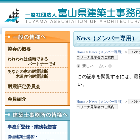
News（メンバー専用）
協会の概要
Home
>
News（メンバー専用）
>
パナ
コリーナ見学会のご案内
われわれは信頼できる
パートナーです
新しい
古い
あなたの家の耐震診断
この記事を閲覧するには、最
木造住宅耐震診断
い。
耐震評定委員会
会員紹介
Home
>
News（メンバー専用）
>
パナ
コリーナ見学会のご案内
事務所登録・業務報告書
管理建築士講習・