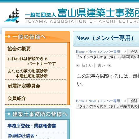
News（メンバー専用）
協会の概要
Home
>
News（メンバー専用）
>
会誌
『タイルのきらめき（仮）』掲載写真の
われわれは信頼できる
パートナーです
新しい
古い
あなたの家の耐震診断
この記事を閲覧するには、最
木造住宅耐震診断
い。
耐震評定委員会
会員紹介
Home
>
News（メンバー専用）
>
会誌
『タイルのきらめき（仮）』掲載写真の
事務所登録・業務報告書
管理建築士講習・