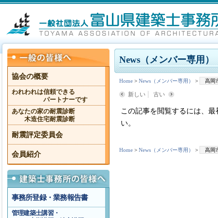
News（メンバー専用）
協会の概要
Home
>
News（メンバー専用）
>
高岡
われわれは信頼できる
新しい
古い
パートナーです
この記事を閲覧するには、最
あなたの家の耐震診断
木造住宅耐震診断
い。
耐震評定委員会
Home
>
News（メンバー専用）
>
高岡
会員紹介
事務所登録・業務報告書
管理建築士講習・