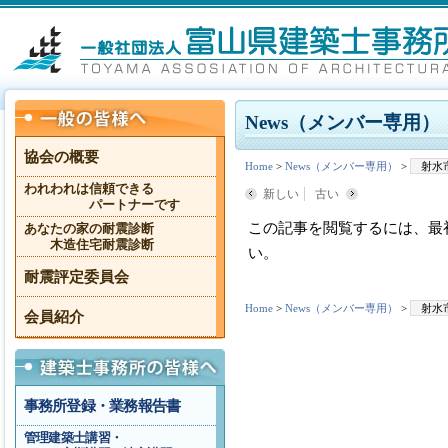
News（メンバー専用）
協会の概要
Home
>
News（メンバー専用）
>
射水
われわれは信頼できる
新しい
古い
パートナーです
この記事を閲覧するには、最
あなたの家の耐震診断
木造住宅耐震診断
い。
耐震評定委員会
Home
>
News（メンバー専用）
>
射水
会員紹介
事務所登録・業務報告書
管理建築士講習・