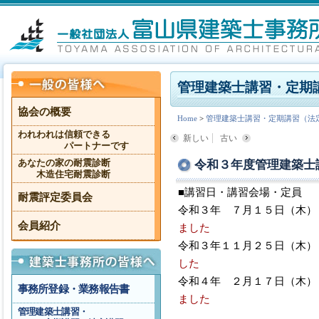
管理建築士講習・定期
協会の概要
Home
>
管理建築士講習・定期講習（法
われわれは信頼できる
新しい
古い
パートナーです
令和３年度管理建築士
あなたの家の耐震診断
木造住宅耐震診断
■講習日・講習会場・定員
耐震評定委員会
令和３年 ７月１５日（木
会員紹介
ました
令和３年１１月２５日（木
した
令和４年 ２月１７日（木
事務所登録・業務報告書
ました
管理建築士講習・