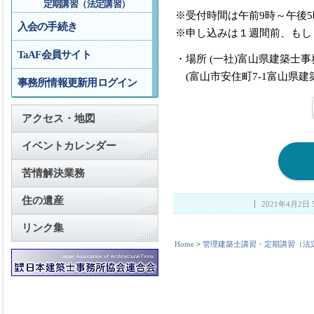
定期講習（法定講習）
※受付時間は午前9時～午後
入会の手続き
※申し込みは１週間前、もし
TaAF会員サイト
・場所 (一社)富山県建築士
(富山市安住町7-1富山県建
事務所情報更新用ログイン
アクセス・地図
イベントカレンダー
苦情解決業務
住の遺産
2021年4月2日 5
リンク集
Home
>
管理建築士講習・定期講習（法