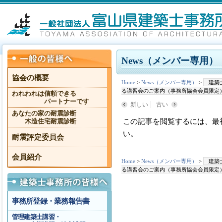
News（メンバー専用）
協会の概要
Home
>
News（メンバー専用）
>
建築
る講習会のご案内（事務所協会会員限定
われわれは信頼できる
パートナーです
新しい
古い
あなたの家の耐震診断
この記事を閲覧するには、最
木造住宅耐震診断
い。
耐震評定委員会
会員紹介
Home
>
News（メンバー専用）
>
建築
る講習会のご案内（事務所協会会員限定
事務所登録・業務報告書
管理建築士講習・