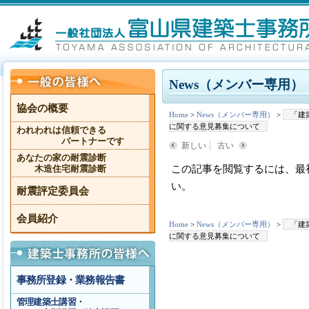
News（メンバー専用）
協会の概要
Home
>
News（メンバー専用）
>
「建
に関する意見募集について
われわれは信頼できる
パートナーです
新しい
古い
あなたの家の耐震診断
この記事を閲覧するには、最
木造住宅耐震診断
い。
耐震評定委員会
会員紹介
Home
>
News（メンバー専用）
>
「建
に関する意見募集について
事務所登録・業務報告書
管理建築士講習・