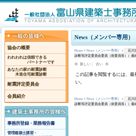
News（メンバー専用）
協会の概要
Home
>
News（メンバー専用）
>
石川
診断等評定委員会委員（前委員長））最
われわれは信頼できる
パートナーです
新しい
古い
あなたの家の耐震診断
この記事を閲覧するには、最
木造住宅耐震診断
い。
耐震評定委員会
会員紹介
Home
>
News（メンバー専用）
>
石川
診断等評定委員会委員（前委員長））最
事務所登録・業務報告書
管理建築士講習・