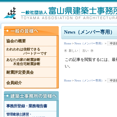
News（メンバー専用）
協会の概要
Home
>
News（メンバー専用）
>
中古
われわれは信頼できる
新しい
古い
パートナーです
この記事を閲覧するには、最
あなたの家の耐震診断
木造住宅耐震診断
い。
耐震評定委員会
Home
>
News（メンバー専用）
>
中古
会員紹介
事務所登録・業務報告書
管理建築士講習・