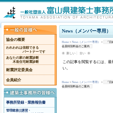
News（メンバー専用）
協会の概要
Home
>
News（メンバー専用）
>
『日
会員特別料金のご案内
われわれは信頼できる
パートナーです
新しい
古い
あなたの家の耐震診断
この記事を閲覧するには、最
木造住宅耐震診断
い。
耐震評定委員会
会員紹介
Home
>
News（メンバー専用）
>
『日
会員特別料金のご案内
事務所登録・業務報告書
管理建築士講習・