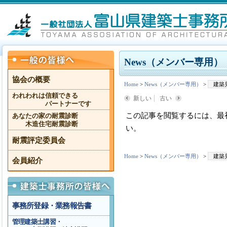
News（メンバー専用）
協会の概要
Home
>
News（メンバー専用）
>
建築
われわれは信頼できる
新しい
古い
パートナーです
この記事を閲覧するには、最
あなたの家の耐震診断
木造住宅耐震診断
い。
耐震評定委員会
Home
>
News（メンバー専用）
>
建築
会員紹介
事務所登録・業務報告書
管理建築士講習・