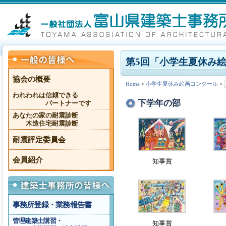
第5回「小学生夏休み
協会の概要
Home
>
小学生夏休み絵画コンクール
>
われわれは信頼できる
下学年の部
パートナーです
あなたの家の耐震診断
木造住宅耐震診断
耐震評定委員会
会員紹介
知事賞
事務所登録・業務報告書
管理建築士講習・
知事賞