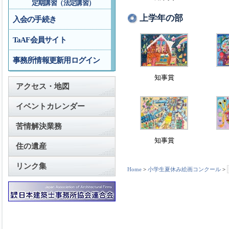
定期講習（法定講習）
上学年の部
入会の手続き
TaAF会員サイト
事務所情報更新用ログイン
知事賞
アクセス・地図
イベントカレンダー
苦情解決業務
知事賞
住の遺産
リンク集
Home
>
小学生夏休み絵画コンクール
>