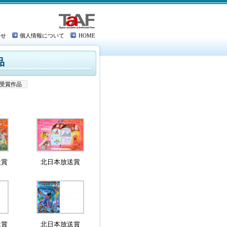
わせ
個人情報について
HOME
品
受賞作品
社賞
北日本放送賞
社賞
北日本放送賞