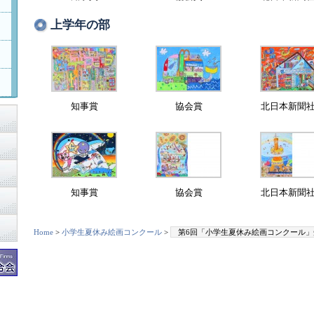
上学年の部
知事賞
協会賞
北日本新聞
知事賞
協会賞
北日本新聞
Home
>
小学生夏休み絵画コンクール
>
第6回「小学生夏休み絵画コンクール」