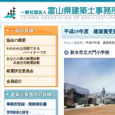
平成19年度 建築賞受
協会の概要
Home
>
建築賞
> 平成19年度 建築賞受
われわれは信頼できる
射水市立大門小学校
パートナーです
あなたの家の耐震診断
木造住宅耐震診断
耐震評定委員会
会員紹介
事務所登録・業務報告書
管理建築士講習・