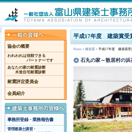
平成17年度 建築賞受
協会の概要
Home
>
建築賞
> 平成17年度 建築賞受
われわれは信頼できる
石丸の家～散居村の浜
パートナーです
あなたの家の耐震診断
木造住宅耐震診断
耐震評定委員会
会員紹介
事務所登録・業務報告書
管理建築士講習・