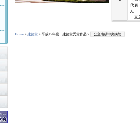
代表
ん
支店
Home
>
建築賞
> 平成15年度 建築賞受賞作品 >
公立南砺中央病院