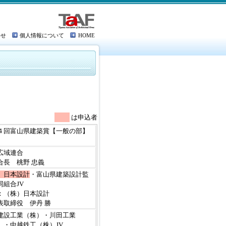
わせ
個人情報について
HOME
は申込者
４回富山県建築賞【一般の部】
広域連合
長 桃野 忠義
）日本設計
・富山県建築設計監
同組合JV
：（株）日本設計
取締役 伊丹 勝
建設工業（株）・川田工業
）・中越鉄工（株）JV