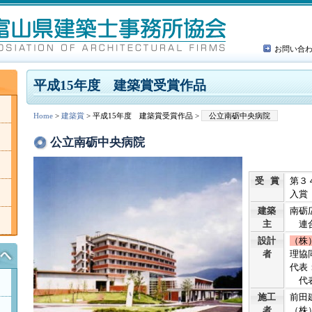
お問い合
平成15年度 建築賞受賞作品
Home
>
建築賞
> 平成15年度 建築賞受賞作品 >
公立南砺中央病院
公立南砺中央病院
受 賞
第３
入賞
建築
南砺
主
連合
設計
（株
者
理協
代表
代表
施工
前田
者
（株