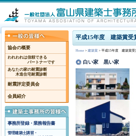
平成15年度 建築賞受
協会の概要
Home
>
建築賞
> 平成15年度 建築賞受
われわれは信頼できる
白い家 黒い家
パートナーです
あなたの家の耐震診断
木造住宅耐震診断
耐震評定委員会
会員紹介
事務所登録・業務報告書
管理建築士講習・