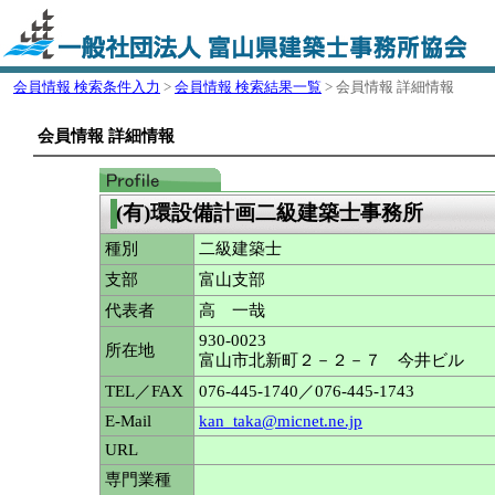
会員情報 検索条件入力
>
会員情報 検索結果一覧
> 会員情報 詳細情報
会員情報 詳細情報
(有)環設備計画二級建築士事務所
種別
二級建築士
支部
富山支部
代表者
高 一哉
930-0023
所在地
富山市北新町２－２－７ 今井ビル
TEL／FAX
076-445-1740／076-445-1743
E-Mail
kan_taka@micnet.ne.jp
URL
専門業種