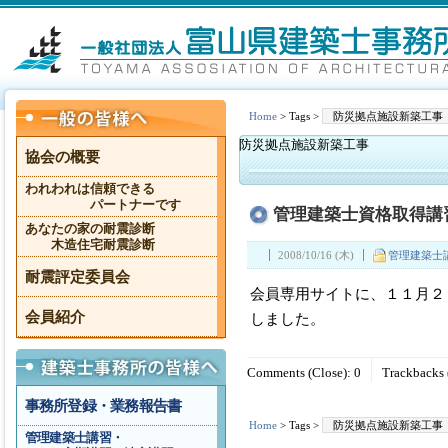
Home
> Tags >
防災拠点施設新築工事
防災拠点施設新築工事
協会の概要
われわれは信頼できる
パートナーです
管理建築士資格取得講
あなたの家の耐震診断
木造住宅耐震診断
2008/10/16 (木)
管理建築士
耐震評定委員会
会員専用サイトに、１１月２
会員紹介
しました。
Comments (Close):
0
Trackbacks 
事務所登録・業務報告書
Home
> Tags >
防災拠点施設新築工事
管理建築士講習・