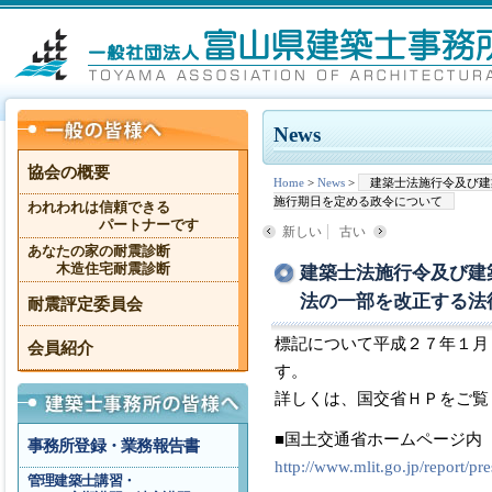
News
協会の概要
Home
>
News
>
建築士法施行令及び建
施行期日を定める政令について
われわれは信頼できる
パートナーです
新しい
古い
あなたの家の耐震診断
木造住宅耐震診断
建築士法施行令及び建
法の一部を改正する法
耐震評定委員会
標記について平成２７年１月
会員紹介
す。
詳しくは、国交省ＨＰをご覧
■国土交通省ホームページ内
事務所登録・業務報告書
http://www.mlit.go.jp/report/
管理建築士講習・