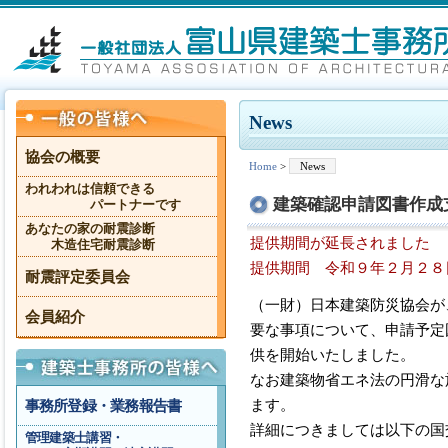
News
協会の概要
Home
>
News
われわれは信頼できる
建築確認申請図書作成
パートナーです
あなたの家の耐震診断
提供期間が延長されました
木造住宅耐震診断
提供期間 令和９年２月２８
耐震評定委員会
（一財）日本建築防災協会が
会員紹介
要な事項について、申請予定
供を開始いたしました。
なお建築物省エネ法の円滑な
ます。
事務所登録・業務報告書
詳細につきましては以下の国
管理建築士講習・