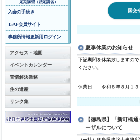
定期講習（法定講習）
国交
入会の手続き
TaAF会員サイト
事務所情報更新用ログイン
夏季休業のお知らせ
アクセス・地図
下記期間を休業致しますので
イベントカレンダー
ください。
苦情解決業務
休業日 令和８年８月１３
住の遺産
リンク集
【徳島県】「新町橋通
ーザルについて
（一社）徳島県建築士事務所