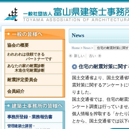
News
協会の概要
Home
>
News
>
住宅の耐震対策に関す
われわれは信頼できる
新しい
古い
パートナーです
住宅の耐震対策に関す
あなたの家の耐震診断
木造住宅耐震診断
国土交通省より、国土交通省
耐震評定委員会
震対策に関するアンケートに
会員紹介
りました。
国土交通省では、住宅の耐震
ンケート調査は行っていませ
個人情報を搾取する「かたり
事務所登録・業務報告書
とから、国土交通省では以下
管理建築士講習・