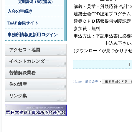
定期講習（法定講習）
講義・見学・質疑応答 合計1
入会の手続き
建築士会CPD認定プログラム
建築ＣＰＤ情報提供制度認定
TaAF会員サイト
参加費：無料
事務所情報更新用ログイン
申込方法：下記申込書に必要
申込み下さい
アクセス・地図
[ダウンロードが見つかりませ
イベントカレンダー
苦情解決業務
Home
>
講習会等
>
第８０回ＣＰＤ（
住の遺産
リンク集