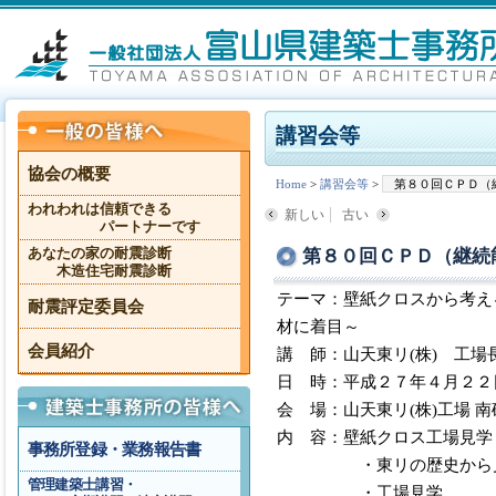
講習会等
協会の概要
Home
>
講習会等
>
第８０回ＣＰＤ（
われわれは信頼できる
新しい
古い
パートナーです
第８０回ＣＰＤ（継続
あなたの家の耐震診断
木造住宅耐震診断
テーマ：壁紙クロスから考え
耐震評定委員会
材に着目～
会員紹介
講 師：山天東リ(株) 工場
日 時：平成２７年４月２２
会 場：山天東リ(株)工場 
内 容：壁紙クロス工場見学
事務所登録・業務報告書
・東リの歴史から見え
管理建築士講習・
・工場見学