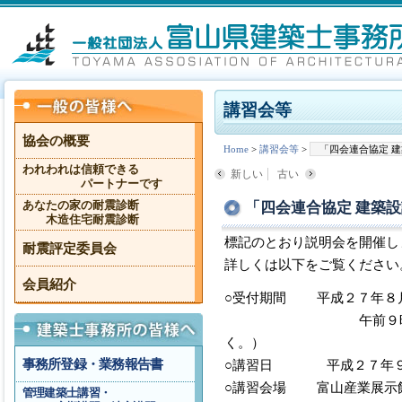
講習会等
協会の概要
Home
>
講習会等
>
「四会連合協定 
われわれは信頼できる
新しい
古い
パートナーです
「四会連合協定 建築
あなたの家の耐震診断
木造住宅耐震診断
標記のとおり説明会を開催し
耐震評定委員会
詳しくは以下をご覧ください
会員紹介
○受付期間 平成２７年８
午前９時～午後５時
く。）
事務所登録・業務報告書
○講習日 平成２７年９
○講習会場 富山産業展示
管理建築士講習・