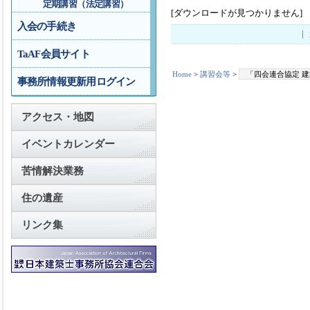
定期講習（法定講習）
[ダウンロードが見つかりません]
入会の手続き
TaAF会員サイト
Home
>
講習会等
>
「四会連合協定 
事務所情報更新用ログイン
アクセス・地図
イベントカレンダー
苦情解決業務
住の遺産
リンク集