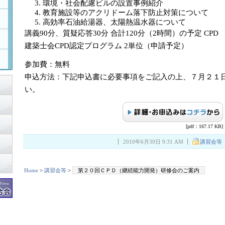
環境・社会配慮ビルの設置事例紹介
教育施設等のアクリドーム落下防止対策について
高効率石油給湯器、太陽熱温水器について
講義90分、質疑応答30分 合計120分（2時間）の予定 CPD
建築士会CPD認定プログラム 2単位（申請予定）
参加費：無料
申込方法：下記申込書に必要事項をご記入の上、７月２１日
い。
[pdf：167.17 KB]
2010年6月30日 9:31 AM
講習会等
Home
>
講習会等
>
第２０回ＣＰＤ（継続能力開発）研修会のご案内