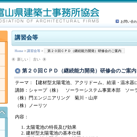
お問い合
講習会等
Home
>
講習会等
>
第２０回ＣＰＤ（継続能力開発）研修会のご案内
新しい
古い
第２０回ＣＰＤ（継続能力開発）研修会のご案内
テーマ：【建材型太陽電池、アクリドーム、給湯・温水器
講師：シャープ（株） ソーラーシステム事業本部 ソー
（株）門エンジニアリング 菊川・山岸
（株）ノーリツ
内容：
太陽電池の特長及び効果
建材型太陽電池の基本仕様