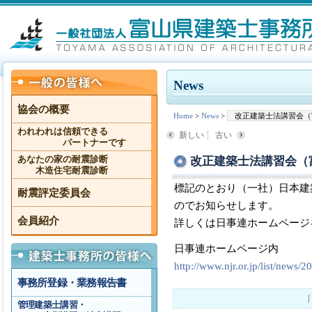
News
協会の概要
Home
>
News
>
改正建築士法講習会（
われわれは信頼できる
新しい
古い
パートナーです
改正建築士法講習会（富
あなたの家の耐震診断
木造住宅耐震診断
標記のとおり（一社）日本建
耐震評定委員会
のでお知らせします。
会員紹介
詳しくは日事連ホームページ
日事連ホームページ内
http://www.njr.or.jp/list/news/
事務所登録・業務報告書
管理建築士講習・