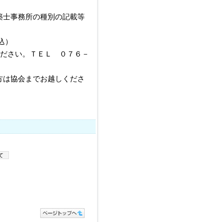
所の種別の記載等
）
さい。ＴＥＬ ０７６－
までお越しくださ
て