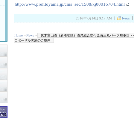
http://www.pref.toyama.jp/cms_sec/1508/kj00016704.html
2016年7月14日 9:17 AM
News
Home
>
News
>
伏木富山港（新湊地区）港湾総合交付金海王丸パーク駐車場ト
ロポーザル実施のご案内