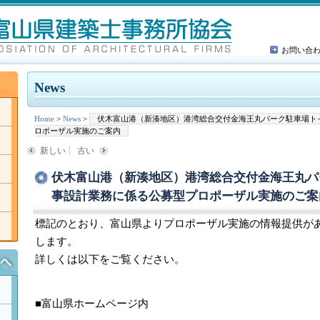
お問い合
News
Home
>
News
>
伏木富山港（新湊地区）港湾総合交付金海王丸パーク駐車場ト
ロポーザル実施のご案内
新しい
古い
伏木富山港（新湊地区）港湾総合交付金海王丸パ
事設計業務に係る公募型プロポーザル実施のご案
標記のとおり、富山県よりプロポーザル実施の情報提供が
します。
詳しくは以下をご覧ください。
■富山県ホームページ内