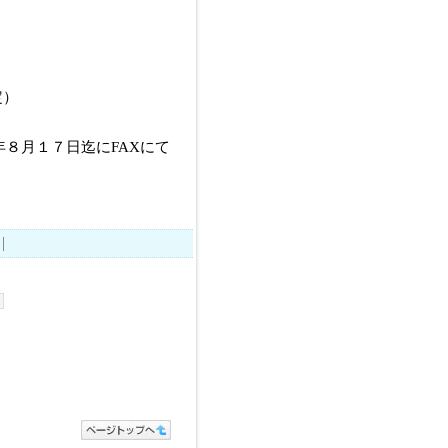
定）
８月１７日迄にFAXにて