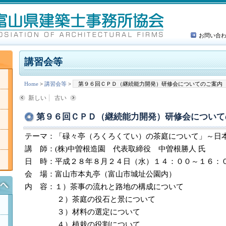
お問い合
講習会等
Home
>
講習会等
>
第９６回ＣＰＤ（継続能力開発）研修会についてのご案内
新しい
古い
第９６回ＣＰＤ（継続能力開発）研修会について
テーマ：「碌々亭（ろくろくてい）の茶庭について」～日
講 師：(株)中曽根造園 代表取締役 中曽根勝人 氏
日 時：平成２８年８月２４日（水）１４：００～１６：
会 場：富山市本丸亭（富山市城址公園内）
内 容：１）茶事の流れと路地の構成について
２）茶庭の役石と景について
３）材料の選定について
４）植栽の役割について