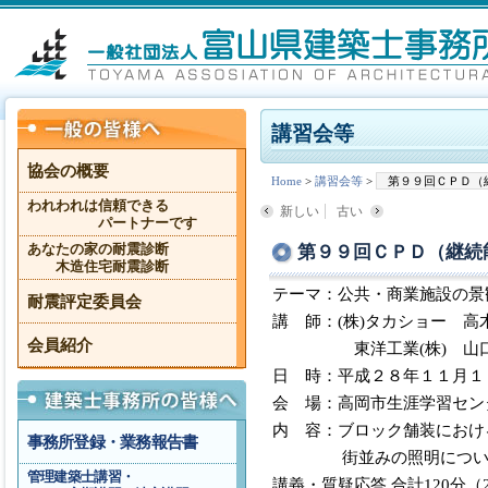
講習会等
協会の概要
Home
>
講習会等
>
第９９回ＣＰＤ（
われわれは信頼できる
新しい
古い
パートナーです
第９９回ＣＰＤ（継続
あなたの家の耐震診断
木造住宅耐震診断
テーマ：公共・商業施設の景
耐震評定委員会
講 師：(株)タカショー 高
会員紹介
東洋工業(株) 山口拓
日 時：平成２８年１１月１
会 場：高岡市生涯学習セン
内 容：ブロック舗装におけ
事務所登録・業務報告書
街並みの照明について考
管理建築士講習・
講義・質疑応答 合計120分