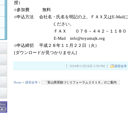
授）
○参加費 無料
○申込方法 会社名・氏名を明記の上、ＦＡＸ又はE-Mail
ください。
ＦＡＸ ０７６－４４２－１１８０
E-Mail info@toyamajk.org
○申込締切 平成２８年１１月２２日（火）
[ダウンロードが見つかりません]
2016年11月16日 5:30 PM
講習会等
Home
>
講習会等
>
「富山県景観づくりフォーラム２０１６」のご案内