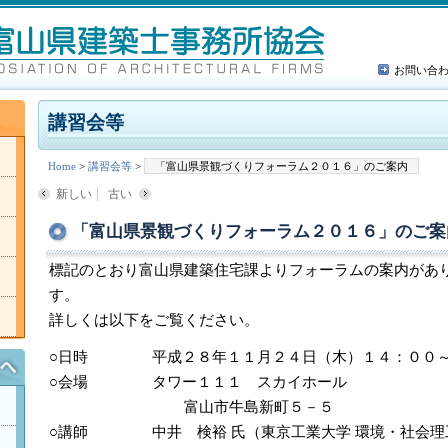
お問い合
講習会等
Home
>
講習会等
>
「富山県景観づくりフォーラム２０１６」のご案内
新しい
古い
「富山県景観づくりフォーラム２０１６」のご案
標記のとおり富山県建築住宅課よりフォーラムの案内があ
す。
詳しくは以下をご覧ください。
○日時 平成２８年１１月２４日（木）１４：００～
○会場 タワー１１１ スカイホール
富山市牛島新町５－５
○講師 中井 検裕 氏（東京工業大学 環境・社会理