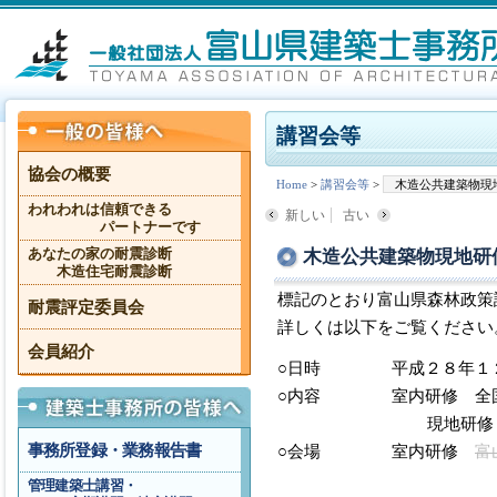
講習会等
協会の概要
Home
>
講習会等
>
木造公共建築物現
われわれは信頼できる
新しい
古い
パートナーです
木造公共建築物現地研
あなたの家の耐震診断
木造住宅耐震診断
標記のとおり富山県森林政策
耐震評定委員会
詳しくは以下をご覧ください
会員紹介
○日時 平成２８年１２月
○内容 室内研修 全国初
現地研修 県内初とな
事務所登録・業務報告書
○会場 室内研修
富
新川文化ホール 
管理建築士講習・