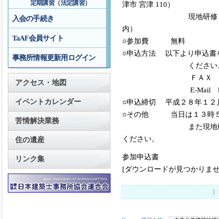
定期講習（法定講習）
津市 宮津 110）
現地研修 西布施地
入会の手続き
内）
TaAF会員サイト
○参加費 無料
○申込方法 以下より申込書を
事務所情報更新用ログイン
ください
ＦＡＸ ０７６－
アクセス・地図
E-Mail katsumi.kam
イベントカレンダー
○申込締切 平成２８年１２
○その他 当日は１３時５
苦情解決業務
また現地研修会場へは
ください。
住の遺産
参加申込書
リンク集
[ダウンロードが見つかりませ