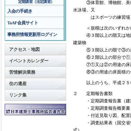
定期講習（法定講習）
③体育館、博物館、美術館
水泳場、又
入会の手続き
はスポーツの練習場
TaAF会員サイト
＜規模は次のいずれかに
事務所情報更新用ログイン
④３階以上の階又は地階で
建築物
アクセス・地図
⑤３階以上の階で③の用途
⑥２階以上の部分で①又は
イベントカレンダー
⑦①又は②の用途の床面
⑧③の用途の床面積の合
苦情解決業務
以上のうち、平成２５年
住の遺産
２ 定期報告書類
リンク集
・定期調査報告書（建築基
・定期調査報告概要書（建
・付近見取り図、配置図
・調査結果表（国交省告示
式）、