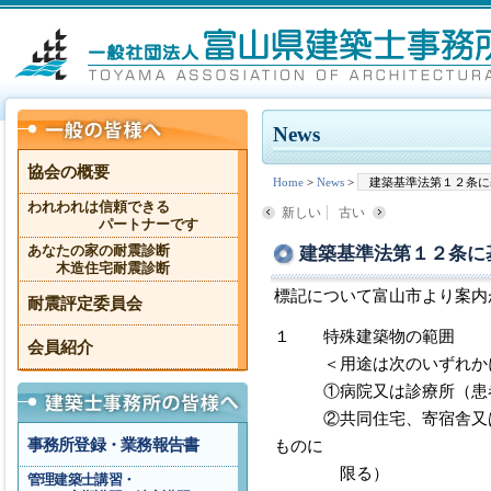
News
協会の概要
Home
>
News
>
建築基準法第１２条に
われわれは信頼できる
新しい
古い
パートナーです
建築基準法第１２条に
あなたの家の耐震診断
木造住宅耐震診断
標記について富山市より案内
耐震評定委員会
１ 特殊建築物の範囲
会員紹介
＜用途は次のいずれかに
①病院又は診療所（患者
②共同住宅、寄宿舎又は児
事務所登録・業務報告書
ものに
限る）
管理建築士講習・