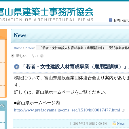
お問い合
News
Home
>
News
>
「若者・女性建設人材育成事業（雇用型訓練）」受託事業者募
新しい
古い
「若者・女性建設人材育成事業（雇用型訓練）」
標記について、富山県建設産業団体連合会より案内があり
す。
詳しくは、富山県ホームページをご覧ください。
■富山県ホームページ内
http://www.pref.toyama.jp/cms_sec/1510/kj00017477.html
2017年3月16日 2:00 PM
News