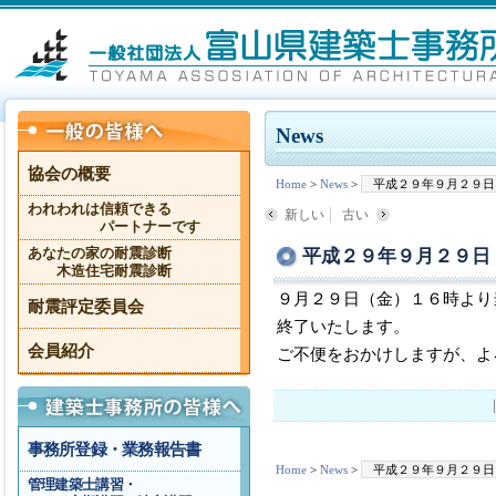
News
協会の概要
Home
>
News
>
平成２９年９月２９日
われわれは信頼できる
新しい
古い
パートナーです
平成２９年９月２９日
あなたの家の耐震診断
木造住宅耐震診断
９月２９日（金）１６時より
耐震評定委員会
終了いたします。
会員紹介
ご不便をおかけしますが、よ
事務所登録・業務報告書
Home
>
News
>
平成２９年９月２９日
管理建築士講習・