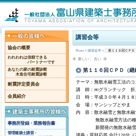
講習会等
協会の概要
Home
>
講習会等
>
第１１６回ＣＰＤ
われわれは信頼できる
新しい
古い
パートナーです
第１１６回ＣＰＤ（継
あなたの家の耐震診断
木造住宅耐震診断
テーマ：無散水融雪工法のコ
耐震評定委員会
講 師：㈱グランテック 折
会員紹介
日 時：平成３０年４月１８
会 場：サンシップとやま 
内 容：散水融雪と無散水融
無散水融雪方法の種類
事務所登録・業務報告書
新開発の無散水融雪
管理建築士講習・
講義・質疑応答 合計120分