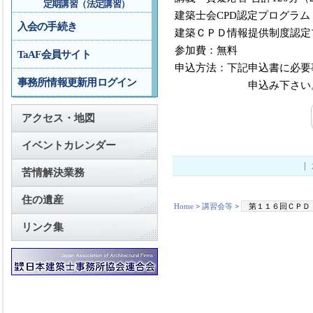
定期講習（法定講習）
建築士会CPD認定プログラム
入会の手続き
建築ＣＰＤ情報提供制度認定
参加費：無料
TaAF会員サイト
申込方法：下記申込書に必要
事務所情報更新用ログイン
申込み下さい
アクセス・地図
イベントカレンダー
苦情解決業務
住の遺産
Home
>
講習会等
>
第１１６回ＣＰＤ
リンク集