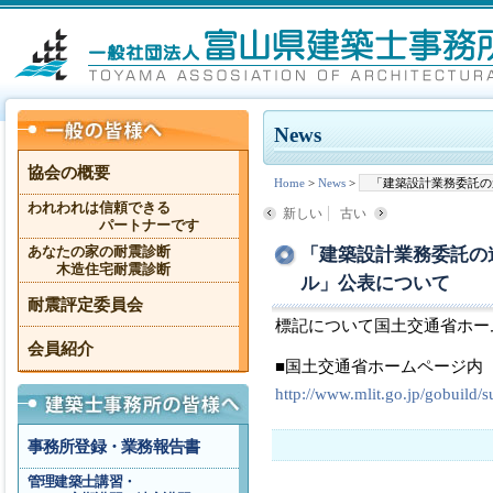
News
協会の概要
Home
>
News
>
「建築設計業務委託の
われわれは信頼できる
新しい
古い
パートナーです
「建築設計業務委託の
あなたの家の耐震診断
木造住宅耐震診断
ル」公表について
耐震評定委員会
標記について国土交通省ホー
会員紹介
■国土交通省ホームページ内
http://www.mlit.go.jp/gobuild/
事務所登録・業務報告書
管理建築士講習・