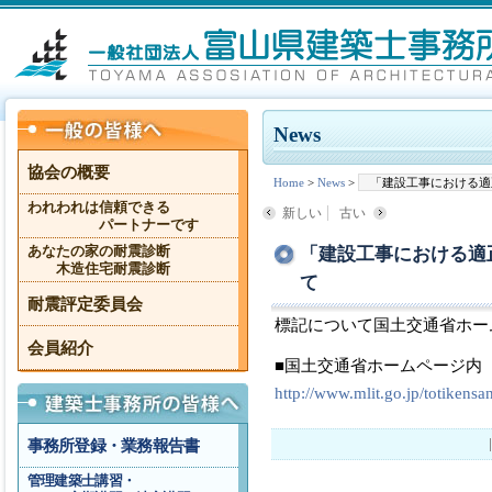
News
協会の概要
Home
>
News
>
「建設工事における適
われわれは信頼できる
新しい
古い
パートナーです
「建設工事における適
あなたの家の耐震診断
木造住宅耐震診断
て
耐震評定委員会
標記について国土交通省ホー
会員紹介
■国土交通省ホームページ内
http://www.mlit.go.jp/totiken
事務所登録・業務報告書
管理建築士講習・