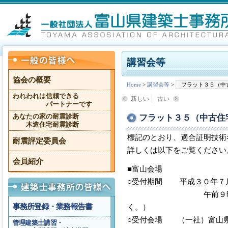
講習会等
協会の概要
Home
>
講習会等
>
フラット３５（中
われわれは信頼できる
新しい
古い
パートナーです
フラット３５（中古住
あなたの家の耐震診断
木造住宅耐震診断
標記のとおり、適合証明技術
耐震評定委員会
詳しくは以下をご覧ください
会員紹介
■富山会場
○受付期間 平成３０年７
午前９時～午後５時
事務所登録・業務報告書
く。）
○受付会場 （一社）富山
管理建築士講習・