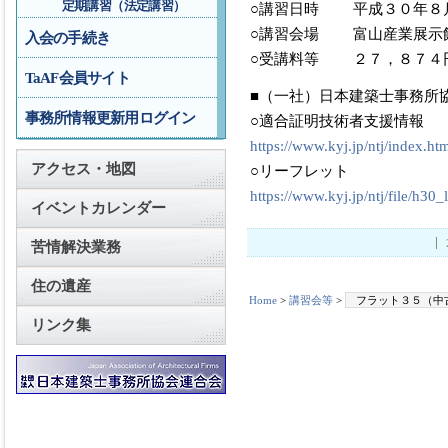
定期講習（法定講習）
○講習日時 平成３０年８
○講習会場 富山産業展示
入会の手続き
○受講料等 ２７，８７４
TaAF会員サイト
■（一社）日本建築士事務所
事務所情報更新用ログイン
○適合証明技術者支援情報
https://www.kyj.jp/ntj/index.ht
アクセス・地図
○リーフレット
https://www.kyj.jp/ntj/file/h30_l
イベントカレンダー
苦情解決業務
住の遺産
Home
>
講習会等
>
フラット３５（中
リンク集