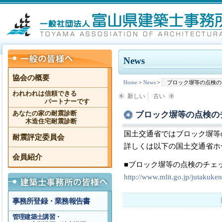
News
協会の概要
Home
>
News
>
ブロック塀等の点検の
われわれは信頼できる
新しい
古い
パートナーです
ブロック塀等の点検の
あなたの家の耐震診断
木造住宅耐震診断
国土交通省ではブロック塀等
耐震評定委員会
詳しくは以下の国土交通省ホ
会員紹介
■ブロック塀等の点検のチェ
http://www.mlit.go.jp/jutakuken
事務所登録・業務報告書
管理建築士講習・