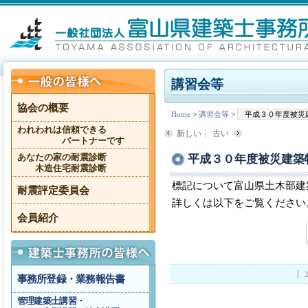
講習会等
協会の概要
Home
>
講習会等
>
平成３０年度被災
われわれは信頼できる
新しい
古い
パートナーです
平成３０年度被災建築
あなたの家の耐震診断
木造住宅耐震診断
標記について富山県土木部建
耐震評定委員会
詳しくは以下をご覧ください
会員紹介
事務所登録・業務報告書
管理建築士講習・