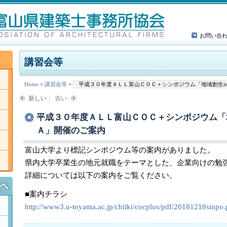
お問い合
講習会等
Home
>
講習会等
>
平成３０年度ＡＬＬ富山ＣＯＣ＋シンポジウム「地域創生i
新しい
古い
平成３０年度ＡＬＬ富山ＣＯＣ＋シンポジウム「
Ａ」開催のご案内
富山大学より標記シンポジウム等の案内がありました。
県内大学卒業生の地元就職をテーマとした、企業向けの勉
詳細については以下の案内をご覧ください。
■案内チラシ
http://www3.u-toyama.ac.jp/chiiki/cocplus/pdf/20181218sinpo.