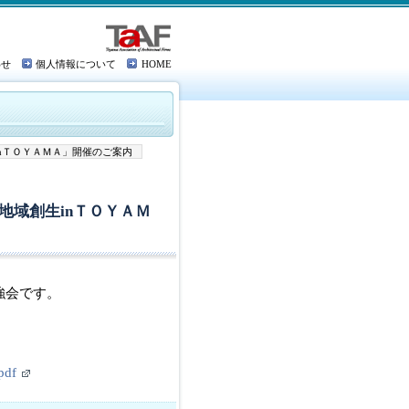
わせ
個人情報について
HOME
nＴＯＹＡＭＡ」開催のご案内
地域創生inＴＯＹＡＭ
強会です。
pdf