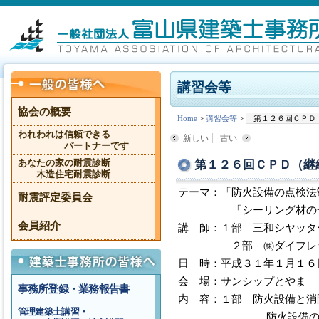
講習会等
協会の概要
Home
>
講習会等
>
第１２６回ＣＰＤ
われわれは信頼できる
新しい
古い
パートナーです
第１２６回ＣＰＤ（継
あなたの家の耐震診断
木造住宅耐震診断
テーマ：「防火設備の点検法
耐震評定委員会
「シーリング材の一般
会員紹介
講 師：１部 三和
２部 ㈱ダイフレック
日 時：平成３１年１月１６
会 場：サンシップとやま 
事務所登録・業務報告書
内 容：１部 防火設備と消
管理建築士講習・
防火設備の定期検査