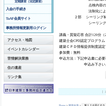
定期講習（法定講習）
点検内容の詳細と
入会の手続き
法制化による
２部 シーリング材の
TaAF会員サイト
シーリング材の目
事務所情報更新用ログイン
講義・質疑応答 合計120分
アクセス・地図
建築士会CPD認定プログラム
建築ＣＰＤ情報提供制度認定
イベントカレンダー
参加費：無料
申込方法：下記申込書に必要
苦情解決業務
申込み下さい
住の遺産
リンク集
Home
>
講習会等
>
第１２６回ＣＰＤ