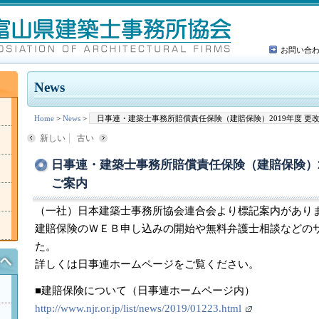
お問い合
News
Home
>
News
>
日事連・建築士事務所賠償責任保険（建賠保険）2019年度 更
新しい
古い
日事連・建築士事務所賠償責任保険（建賠保険）2
ご案内
（一社）日本建築士事務所協会連合会より標記案内があり
建賠保険のＷＥＢ申し込みの開始や無料弁護士相談などの
た。
詳しくは日事連ホームページをご覧ください。
■建賠保険について（日事連ホームページ内）
http://www.njr.or.jp/list/news/2019/01223.html