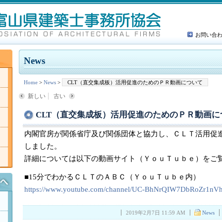
お問い合
News
Home
>
News
>
CLT（直交集成板）活用促進のためのＰＲ動画について
新しい
古い
CLT（直交集成板）活用促進のためのＰＲ動画に
内閣官房が関係省庁及び関係団体と協力し、ＣＬＴ活用促
しました。
詳細については以下の動画サイト（ＹｏｕＴｕｂｅ）をご
■15分でわかるＣＬＴのＡＢＣ（ＹｏｕＴｕｂｅ内）
https://www.youtube.com/channel/UC-BhNrQIW7DbRoZr1n
2019年2月7日 11:59 AM
News