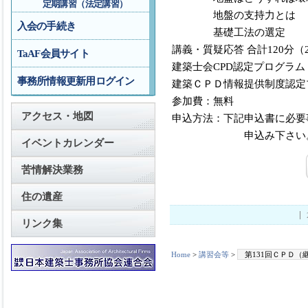
定期講習（法定講習）
地盤の支持力とは
入会の手続き
基礎工法の選定
講義・質疑応答 合計120分
TaAF会員サイト
建築士会CPD認定プログラム
事務所情報更新用ログイン
建築ＣＰＤ情報提供制度認定
参加費：無料
アクセス・地図
申込方法：下記申込書に必要
申込み下さい
イベントカレンダー
苦情解決業務
住の遺産
リンク集
Home
>
講習会等
>
第131回ＣＰＤ