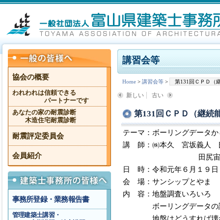
講習会等
協会の概要
Home
>
講習会等
>
第131回ＣＰＤ
われわれは信頼できる
新しい
古い
パートナーです
第131回ＣＰＤ（継
あなたの家の耐震診断
木造住宅耐震診断
テーマ：ボーリングデータか
耐震評定委員会
講 師：㈱本久 宮坂義人 
会員紹介
田尻宙 
日 時：令和元年６月１９日
会 場：サンシップとやま 
内 容：地盤調査いろいろ
事務所登録・業務報告書
ボーリングデータの読
管理建築士講習・
地盤はどうすれば壊