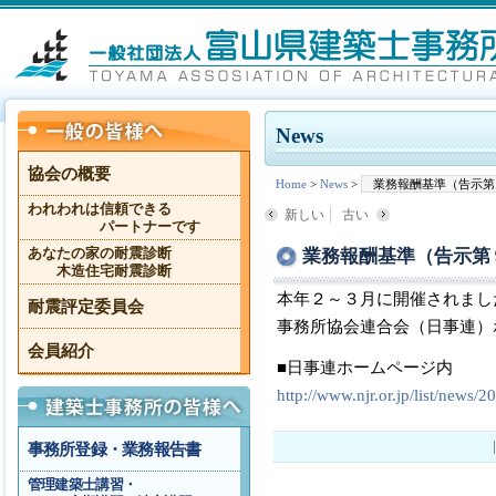
News
協会の概要
Home
>
News
>
業務報酬基準（告示第
われわれは信頼できる
新しい
古い
パートナーです
業務報酬基準（告示第
あなたの家の耐震診断
木造住宅耐震診断
本年２～３月に開催されまし
耐震評定委員会
事務所協会連合会（日事連）
会員紹介
■日事連ホームページ内
http://www.njr.or.jp/list/news/
事務所登録・業務報告書
管理建築士講習・