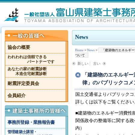
News
協会の概要
Home
>
News
>
「建築物のエネルギー
ついて
われわれは信頼できる
パートナーです
新しい
古い
あなたの家の耐震診断
木造住宅耐震診断
「建築物のエネルギー
律」のパブリックコメ
耐震評定委員会
国土交通省よりパブリックコ
会員紹介
詳しくは以下をご覧ください
■建築物のエネルギー消費性
関係政令の整備等に関する政
事務所登録・業務報告書
内）
管理建築士講習・