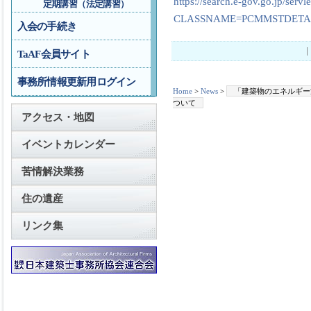
https://search.e-gov.go.jp/servle
定期講習（法定講習）
CLASSNAME=PCMMSTDETAI
入会の手続き
TaAF会員サイト
事務所情報更新用ログイン
Home
>
News
>
「建築物のエネルギー
ついて
アクセス・地図
イベントカレンダー
苦情解決業務
住の遺産
リンク集