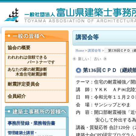
講習会等
協会の概要
Home
>
講習会等
>
第136回ＣＰＤ
われわれは信頼できる
新しい
古い
パートナーです
第136回ＣＰＤ（継
あなたの家の耐震診断
木造住宅耐震診断
テーマ：住宅の耐震補強／開
耐震評定委員会
講 師：ＹＫＫ ＡＰ㈱北陸
会員紹介
日 時：令和元年１１月２０
会 場：サンシップとやま 
内 容：開口部耐震補強「近
安心して外出する為の開
事務所登録・業務報告書
講義・質疑応答 合計120分
管理建築士講習・
建築士会CPD認定プログラム