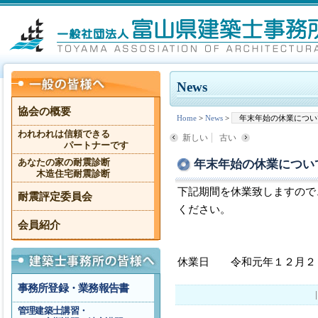
News
協会の概要
Home
>
News
>
年末年始の休業につい
われわれは信頼できる
新しい
古い
パートナーです
年末年始の休業につい
あなたの家の耐震診断
木造住宅耐震診断
下記期間を休業致しますので
耐震評定委員会
ください。
会員紹介
休業日 令和元年１２月２
事務所登録・業務報告書
管理建築士講習・